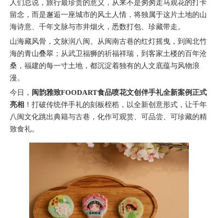
人们总说，旅行最珍贵的意义，从来不是匆匆走马观花的打卡
留念，而是邂逅一座城市的风土人情，将独属于这片土地的山
海诗意、千年文脉与市井烟火，悉数打包、珍藏带走。
山海藏风骨，文脉润八闽。从闽南古巷的红灯摇曳，到闽北竹
海的青山叠翠；从武卫福狮的祈福祥瑞，到客家土楼的百年沧
桑，福建的每一寸土地，都沉淀着独有的人文底蕴与风物浪
漫。
今日，
闽韵雅致FOODART食品喷花文创伴手礼全新案例正式
亮相
！打破传统伴手礼的刻板桎梏，以全新创意形式，让千年
八闽文化跳出典籍与古巷，化作可观赏、可品尝、可珍藏的精
致食礼。