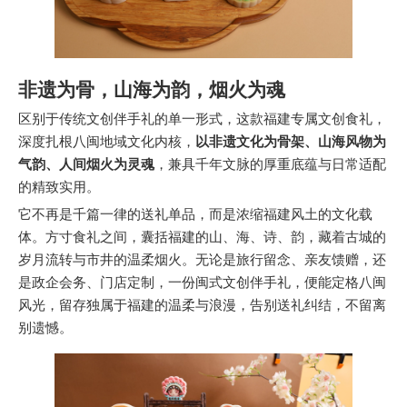
非遗为骨，山海为韵，烟火为魂
区别于传统文创伴手礼的单一形式，这款福建专属文创食礼，
深度扎根八闽地域文化内核，
以非遗文化为骨架、山海风物为
气韵、人间烟火为灵魂
，兼具千年文脉的厚重底蕴与日常适配
的精致实用。
它不再是千篇一律的送礼单品，而是浓缩福建风土的文化载
体。方寸食礼之间，囊括福建的山、海、诗、韵，藏着古城的
岁月流转与市井的温柔烟火。无论是旅行留念、亲友馈赠，还
是政企会务、门店定制，一份闽式文创伴手礼，便能定格八闽
风光，留存独属于福建的温柔与浪漫，告别送礼纠结，不留离
别遗憾。