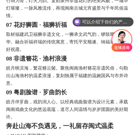
竹绢为骨，灯火为韵。复刻泉州非遗花灯的绝美风貌，一城华
灯璀璨，一脉风雅流传，再现闽南古城元宵盛景与千年民俗温
情。
可以介绍下你们的产品么
07 花好狮圆 · 福狮祈福
取材福建武卫福狮非遗文化，一狮承文武气韵，锣鼓耀八闽风
华。融合祈福祥瑞的传统寓意，寄托平安顺遂、纳福迎祥的美
好祝愿。
08 非遗簪花 · 渔村浪漫
皓月映滨海，繁花簪云鬓。聚焦闽南渔村簪花非遗民俗，勾勒
出山海渔村的温柔浪漫，复刻独属于福建的温婉国风与市井诗
意。
09 粤剧脸谱 · 芗曲韵长
皓月伴芗曲，戏韵润人心。以经典戏曲脸谱为设计元素，承载
闽南戏曲文化的悠远底蕴，道尽人间温情与岁岁团圆的美好期
许。
奔赴山海不负遇见，一礼留存闽式温柔