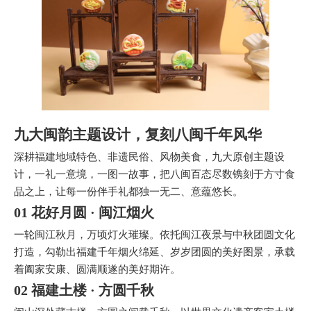
九大闽韵主题设计，复刻八闽千年风华
深耕福建地域特色、非遗民俗、风物美食，九大原创主题设
计，一礼一意境，一图一故事，把八闽百态尽数镌刻于方寸食
品之上，让每一份伴手礼都独一无二、意蕴悠长。
01 花好月圆 · 闽江烟火
一轮闽江秋月，万顷灯火璀璨。依托闽江夜景与中秋团圆文化
打造，勾勒出福建千年烟火绵延、岁岁团圆的美好图景，承载
着阖家安康、圆满顺遂的美好期许。
02 福建土楼 · 方圆千秋