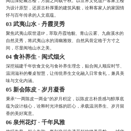
闽山深处藏古楼，方圆之间载千秋。以世界文化遗产客家土楼
为设计原型，还原古朴厚重的建筑风貌，诠释客家人的家国情
怀与百年传承的人文底蕴。
03 武夷山水 · 丹霞灵秀
聚焦武夷山双世遗IP，萃取丹霞地貌、青山云雾、九曲溪水的
自然灵秀，将武夷山水的清幽雅致、自然风骨定格于方寸之
间，尽显闽地山水之美。
04 食补养生 · 闽式烟火
深挖福建千年饮食文化与食补养生理念，贴合闽人顺应时节、
温润滋补的餐桌智慧，让传统养生文化融入日常食礼，兼具美
味与文化内涵。
05 新会陈皮 · 岁月凝香
秉承“一两陈皮一两金”的岁月积淀，以陈皮古朴质感与醇厚底
蕴为设计核心，诠释时光淬炼的匠心，承载温润养生、岁月留
香的美好寓意。
06 泉州花灯 · 千年风雅