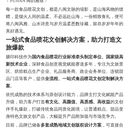
﹝FUJIAN 闽韵雅致﹞
每一款食品喷花文创，都是八闽文脉的缩影，是山海风物的馈
赠，是烟火人间的温柔。不必远赴山海，一份精致食礼，便可
将八闽风雅、山水诗意与岁月温柔悉数珍藏，留存岁岁年年的
美好遇见。
一站式食品喷花文创解决方案，助力打造文
旅爆款
膳印科技作为
国内食品喷花行业标准牵头制定单位、国家级高
新技术企业
，深耕食品创意视觉赋能赛道多年，专注为文旅景
区、烘焙糕点生产企业、礼品服务商、政企会务单位、连锁甜
品门店等客户，提供
全流程、一站式食品喷花文创定制解决方
案
。
依托成熟的技术体系与原创设计能力，品牌主打文化赋能产品
升级，助力客户打造
有文化、高颜值、高质感、高收益
的文创
伴手礼爆款，打破传统食品同质化困境，让普通糕点、甜品变
身特色文旅文创产品，大幅提升产品附加值与市场竞争力。
目前，品牌已储备
多套成熟地域文创版权设计方案
，可直接合