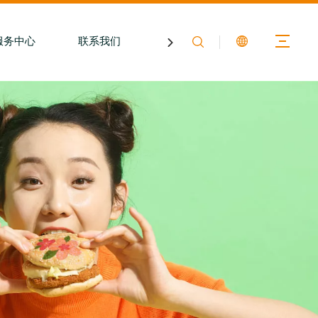
服务中心
联系我们
关于膳印