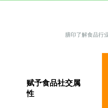
膳印了解食品行
新玩法
赋予食品社交属
提供
性
体营销、直
食品行业