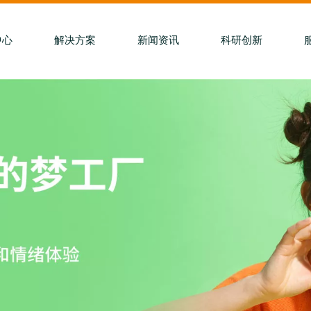
中心
解决方案
新闻资讯
科研创新