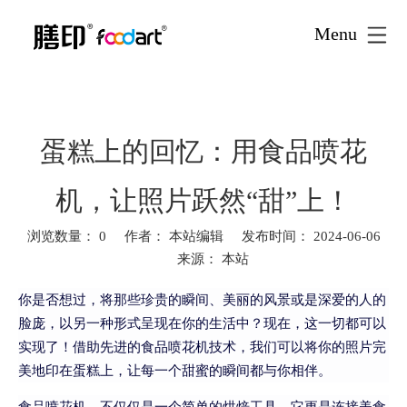
Menu
首页
新闻资讯
文创食品
»
»
»
蛋糕上的回忆：用食品喷花
机，让照片跃然“甜”上！
蛋糕上的回忆：用食品喷花
机，让照片跃然“甜”上！
浏览数量：
0
作者： 本站编辑 发布时间： 2024-06-06
来源：
本站
["facebook","twitter","line","wechat","linkedin","pinterest","whatsa
你是否想过，将那些珍贵的瞬间、美丽的风景或是深爱的人的
脸庞，以另一种形式呈现在你的生活中？现在，这一切都可以
实现了！借助先进的食品喷花机技术，我们可以将你的照片完
美地印在蛋糕上，让每一个甜蜜的瞬间都与你相伴。
食品喷花机，不仅仅是一个简单的烘焙工具，它更是连接美食