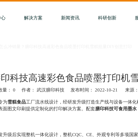
中心
解决方案
新闻资讯
科研创新
怎么冲销量？膳印科技高速彩色食品喷墨打印机雪糕批量DIY创意打印
印科技高速彩色食品喷墨打印机雪
数量：
0
作者： 武汉膳印科技 发布时间： 2022-10-21 来源
t","whatsapp","kakao","snapchat"]
专为
雪糕食品
工厂流水线设计，经研发升级打造生产线与设备一体化
表面图文印刷提供定制化的打印解决方案。配套
膳印科技
可食用墨水
发升级后实现整机一体化设计，整机CQC、CE、外观专利等多项国