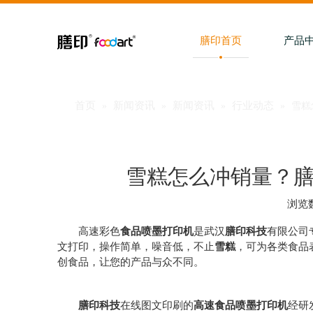
膳印首页
产品
首页
新闻资讯
新闻资讯
行业动态
»
»
»
»
雪糕
雪糕怎么冲销量？膳
浏览
["facebook","twitter","line","wechat","linkedin","pinteres
高速彩色
食品喷墨打印机
是武汉
膳印科技
有限公司
文打印，操作简单，噪音低，不止
雪糕
，可为各类食品
创食品，让您的产品与众不同。
膳印科技
在线图文印刷的
高速食品喷墨打印机
经研