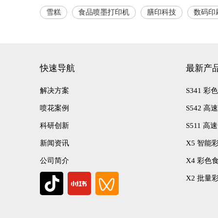
雪糕
食品喷墨打印机
膳印科技
数码印
快速导航
最新产
17762391685
解决方案
S341 
喷花案例
S542 
科研创新
S511 
新闻资讯
X5 智能
公司简介
X4 彩色
X2 批量