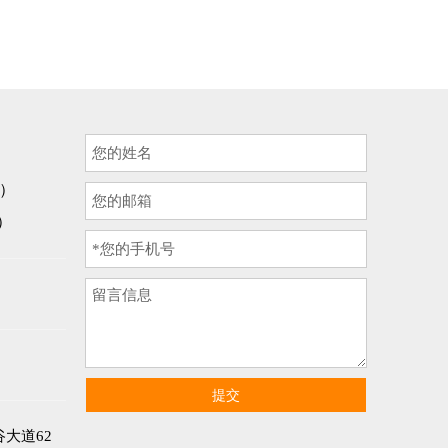
询）
话）
提交
大道62