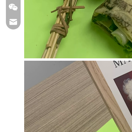
service@foodarttech.com
17762391685