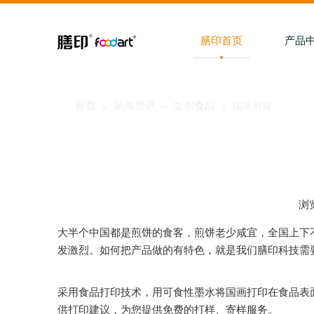
膳印首页
产品
首页
新闻资讯
文创食品
»
»
»
国画煎饼
浏
["facebook","twitter","line","wechat","linkedin","pinteres
大半个中国都是煎饼的食客，煎饼老少咸宜，全国上下
发激烈。如何把产品做的有特色，就是我们膳印科技需
采用食品打印技术，用可食性墨水将国画打印在食品表
供打印建议，为您提供免费的打样、寄样服务。