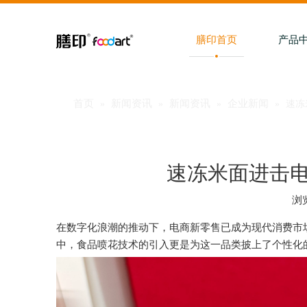
膳印首页
产品
首页
新闻资讯
新闻资讯
企业新闻
»
»
»
»
速冻
速冻米面进击
浏
["facebook","twitter","line","wechat","linkedin","pinteres
在数字化浪潮的推动下，电商新零售已成为现代消费市
中，食品喷花技术的引入更是为这一品类披上了个性化的