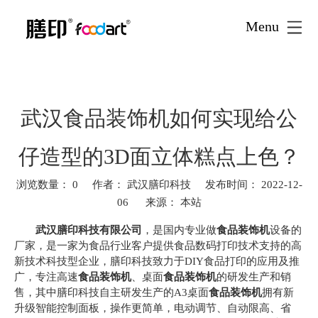
Menu
首页
新闻资讯
新闻资讯
行业动态
»
»
»
»
武汉食品装
饰机如何实现给公仔造型的3D面立体糕点上色？
武汉食品装饰机如何实现给公
仔造型的3D面立体糕点上色？
浏览数量：
0
作者： 武汉膳印科技 发布时间： 2022-12-
06 来源：
本站
["facebook","twitter","line","wechat","linkedin","pinterest","whatsa
武汉膳印科技有限公司
，是国内专业做
食品装饰机
设备的
厂家，是一家为食品行业客户提供食品数码打印技术支持的高
新技术科技型企业，膳印科技致力于DIY食品打印的应用及推
广，专注高速
食品装饰机
、桌面
食品装饰机
的研发生产和销
售，其中膳印科技自主研发生产的A3桌面
食品装饰机
拥有新
升级智能控制面板，操作更简单，电动调节、自动限高、省