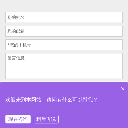
提交
×
欢迎来到本网站，请问有什么可以帮您？
鄂ICP备18029968号-3
版权

2024武汉膳印科技有限公司版权所有
本页关键词：食品喷花机，食品喷花解决方案，高速食品喷花机，工业食品喷
现在咨询
稍后再说
花机，桌面式食品喷花机