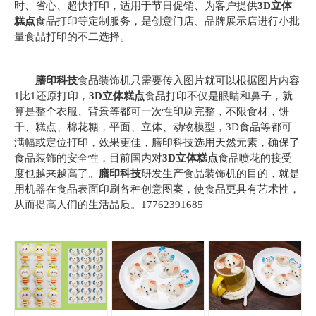
时、省心、超快打印，适用于节日促销、为客户提供
3D立体
糕点
食品打印等定制服务，是创意门店、品牌展示店进行小批
量食品打印的不二选择。
膳印科技
食品装饰机只需要传入图片就可以根据图片内容
1比1还原打印，
3D立体糕点
食品打印不仅是眼睛和鼻子，就
算是整个衣服、背景等都可一次性印刷完整，不限食材，饼
干、糕点、棉花糖，平面、立体、动物模型，3D食品等都可
满幅或定位打印，效果更佳，膳印科技选用天然元素，确保了
食品装饰的安全性，目前国内对
3D立体糕点
食品喷花的接受
度也越来越高了。
膳印科技
研发生产食品装饰机的目的，就是
用机器在食品表面印刷各种创意图案，使食品更具有艺术性，
从而提高人们的生活品质。17762391685