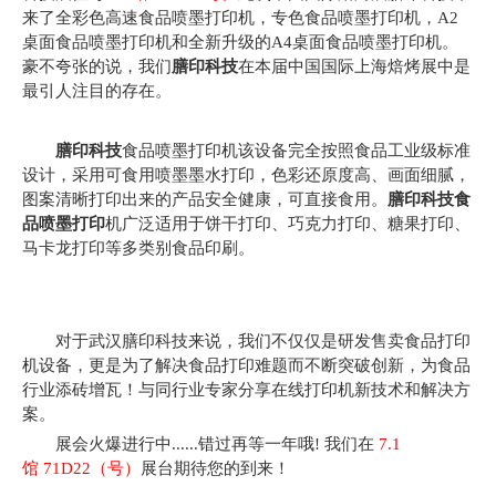
来了全彩色高速食品喷墨打印机，专色食品喷墨打印机，A2
桌面食品喷墨打印机和全新升级的A4桌面食品喷墨打印机。
豪不夸张的说，我们
膳印科技
在本届中国国际上海焙烤展中是
最引人注目的存在。
膳印科技
食品喷墨打印机该设备完全按照食品工业级标准
设计，采用可食用喷墨墨水打印，色彩还原度高、画面细腻，
图案清晰打印出来的产品安全健康，可直接食用。
膳印科技食
品喷墨打印
机广泛适用于饼干打印、巧克力打印、糖果打印、
马卡龙打印等多类别食品印刷。
对于武汉膳印科技来说，我们不仅仅是研发售卖食品打印
机设备，更是为了解决食品打印难题而不断突破创新，为食品
行业添砖增瓦！与同行业专家分享在线打印机新技术和解决方
案。
展会火爆进行中......错过再等一年哦! 我们在
7.1
馆
71D22（号）
展台期待您的到来！