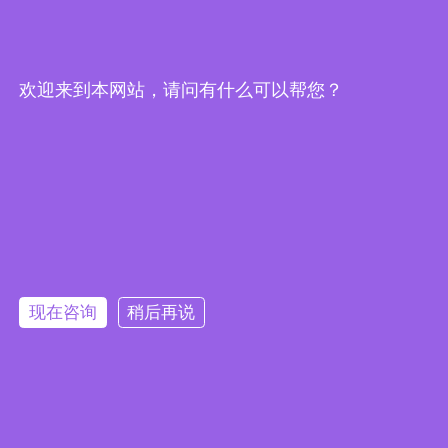
武汉市东湖技术开发区光谷大道62号光谷总部国际9栋
欢迎来到本网站，请问有什么可以帮您？
19楼
现在咨询
稍后再说
提交