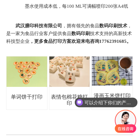
墨水使用成本低，每100 ML可满幅喷印200张A4纸
武汉膳印科技有限公司
，拥有领先的食品
数码印刷技术
，
是一家为食品行业客户提供食品
数码印刷
技术支持的高新技术
科技型企业
，更多食品打印方案欢迎来电咨询17762391685。
漫画玉米饼打印
单词饼干打印
表情包棉花糖打
可以介绍下你们的产品么
印