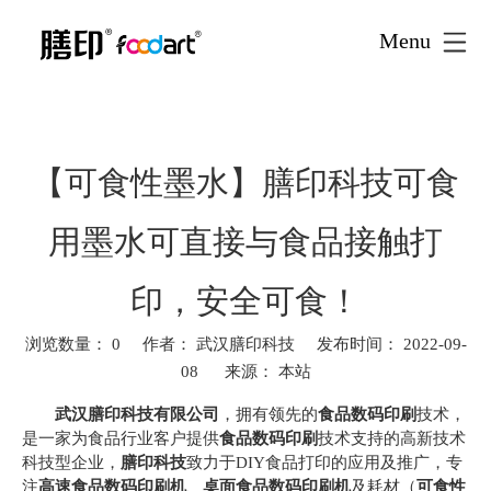
Menu
首页
新闻资讯
新闻资讯
行业动态
»
»
»
»
【可食性墨
水】膳印科技可食用墨水可直接与食品接触打印，安全可食！
【可食性墨水】膳印科技可食
用墨水可直接与食品接触打
印，安全可食！
浏览数量：
0
作者： 武汉膳印科技 发布时间： 2022-09-
08 来源：
本站
["facebook","twitter","line","wechat","linkedin","pinterest","whatsa
武汉膳印科技有限公司
，拥有领先的
食品数码印刷
技术，
是一家为食品行业客户提供
食品数码印刷
技术支持的高新技术
科技型企业，
膳印科技
致力于DIY食品打印的应用及推广，专
注
高速食品数码
印刷机
、
桌面食品数码印刷机
及耗材（
可食性