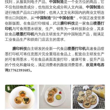
找到，从服装到电子产品。
中国制造
是一个全方位的商品，它
不仅包括物质成分，也包括文化成分和人文内涵。
中国制造
在
进行物质产品出口的同时，也将人文文化和国内的商业文明连
带出口到国外。从
“中国制造”
到
“中国创造”
，中国正改变世界
创新版图。在食品打印领域，武汉
膳印科技
是一家食品
喷墨打
印
机
与可食用墨水研发、生产、销售为一体科技新企业，其多
款食品
喷墨打印机
均为自主研发生产的中国制造产品，能满足
工业食品生产和烘焙门店店主的需求。
膳印科技
自主研发的全新一代食品
喷墨打印机
高速食品喷
墨打印机可将任意图片完全重现在食品上，配套自主研发生产
的可食用墨水，可在食品表面直接打印，健康可食，提升产品
的个性化和趣味化，满足消费者的颜值消费需求。
欢迎来电咨
询17762391685。