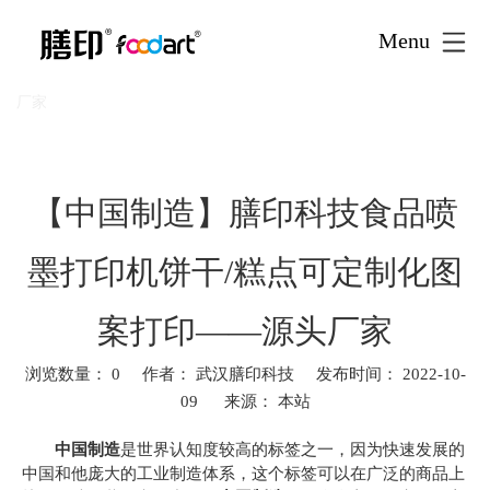
Menu
首页
新闻资讯
新闻资讯
行业动态
»
»
»
»
【中国制
造】膳印科技食品喷墨打印机饼干/糕点可定制化图案打印——源头
厂家
【中国制造】膳印科技食品喷
墨打印机饼干/糕点可定制化图
案打印——源头厂家
浏览数量：
0
作者： 武汉膳印科技 发布时间： 2022-10-
09 来源：
本站
["facebook","twitter","line","wechat","linkedin","pinterest","whatsa
中国制造
是世界认知度较高的标签之一，因为快速发展的
中国和他庞大的工业制造体系，这个标签可以在广泛的商品上