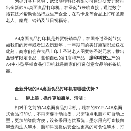
为提升客户体验，武汉膳印科技有限公司通过研发升级推
出全新款A4桌面食品打印机，在圣诞节来临直接，通过数字
裱花技术帮助食品行业生产企业，在马卡龙等食品上打印圣诞
老人、麋鹿、铃铛及节日祝福等。
A4桌面食品打印机是外贸畅销单品，在国外过圣诞节犹
如我们的跨年或者过农历新年，一年期间的美好愿望都发送在
此刻，商家们会在食品上印上圣诞老人图案等圣诞元素，推出
圣诞节限定食品，营销自己的门店和产品，
膳印科技
生产的
A4中小型平板食品打印机就是商家们打造创意食品的必备机
器。
全新升级的A4
桌面食品打印机有哪些优势？
1
、一键上墨，操作更加简单、清洁：
相对于之前的A4桌面食品打印机，现在的SY-P-A4B桌面
式食品打印机，不再需要手动抽墨，只需轻点电脑即可自动上
墨，更加的智能方便，设备采用连供系统，墨水用完可直接向
墨壶内注入墨水。膳印科技提供安全性更高的可食性墨水，打