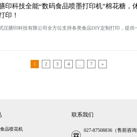
膳印科技全能“数码食品喷墨打印机”棉花糖，
打印！
武汉膳印科技有限公司全方位支持各类食品DIY定制打印，提供
1
2
3
4
...
7
»
联系我们
品
彩色食品喷花机
027-87508836（售前咨