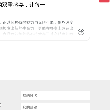
的双重盛宴，让每一
，正以其独特的魅力与无限可能，悄然改变
物焕发出新的生命力，更能在餐桌上营造出
。食品喷花机的核心技术在于其高精度的喷
现微米级的墨滴喷射，这是确保图案细腻度
品级油墨的特殊需求。同时，喷墨系统配备
模糊或重影的现象。智能控制算法则是食品
询）