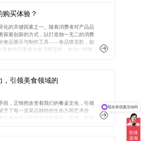
融入：每个节日都有其特定的象征物、颜色和
的购买体验？
异化的关键因素之一。随着消费者对产品品
断探索创新的方式，以打造独一无二的消费
的食品展示与制作工具——食品喷花机，如
技与美食的完美融合食品喷花机，作为一种集
(如巧克力、果酱、奶油等)以细腻、精美
了食品的视觉效果，更赋予了食品前所未有的
力，引领美食领域的
手段，正悄然改变着我们的餐桌文化，引领
现在有优惠活动吗
赋予了每一道菜品独特的生命力和艺术价
本文将从食品喷花技术的特点、应用、影响
力，以及如何让美食更加多样化与个性化。
食用色素、糖粉溶液、巧克力浆或其他可食
富有层次感的图案或色彩效果。这一技术的