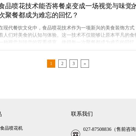
食品喷花技术能否将餐桌变成一场视觉与味觉
出现，彻底颠覆了传统烘焙装饰的局限，让
次聚餐都成为难忘的回忆？
在现代餐饮文化中，食品喷花技术作为一项新兴的美食装饰方式
着人们对美食的认知与体验。这一技术不仅能够让原本平凡的食
一种视觉与味觉的双重盛宴，使得每一次聚餐都成为难忘的回忆
墨系统与智能控制算法。喷墨系统通过精密的喷嘴设计，能够实
的关键。这些喷嘴通常由耐腐蚀、耐高温的材料制成，以应对食
1
2
3
»
有高速振动器，确保墨滴在喷射过程中均匀且稳定，避免了图案
喷花机实现精准捕捉细节的“大脑”。它
联系我们
品
彩色食品喷花机
027-87508836（售前咨