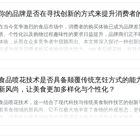
手，设计独特的外观，以吸引消费者的目光：1. 节日主题元素
你的品牌是否在寻找创新的方式来提升消费者
氛围。例如，圣诞节可以融入雪花、圣
在当今竞争激烈的食品市场中，消费者的购买体验已成为品牌差
质、个性化以及购物过程趣味性的要求日益提升，品牌商们正不
体验，从而在众多竞争者中脱颖而出。本文将深入探讨一种创新
何成为提升消费者购买体验的强大助力。### 食品喷花机：科
高科技与艺术创意于一体的设备，通过高压喷射技术，将液态食材
的图案形式瞬间“绘制”在食品表面。这一技术不仅极大地丰富
趣味性和互动性，让消费者在享
食品喷花技术是否具备颠覆传统烹饪方式的能
新风尚，让美食更加多样化与个性化？
食品喷花技术，这一结合了现代科技与传统美食制作技艺的创新
着美食领域的新风尚。它不仅极大地丰富了食物的外观形态，更
值，使美食在视觉与味觉的双重盛宴中焕发出前所未有的魅力。
及未来展望等方面，深入探讨其是否具备颠覆传统烹饪方式的能
食品喷花技术顾名思义，是通过特制的食品级喷枪或喷雾瓶，将
用材料以细腻雾状形式精准喷洒在食物表面，形成细腻、均匀且