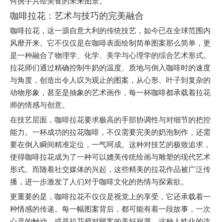
何携手共绘美食的未来图景。
咖啡拉花：艺术与技巧的完美融合
咖啡拉花，这一源自意大利的传统技艺，如今已在全球范围内
风靡开来。它不仅仅是在咖啡表面绘制简单图案那么简单，更
是一种融合了物理学、化学、美学与心理学的综合艺术形式。
拉花师们通过精确控制牛奶的温度、质地与倒入咖啡时的速度
与角度，创造出令人叹为观止的图案，从心形、叶子到复杂的
动物形象，甚至是抽象的艺术画作，每一杯咖啡都承载着拉花
师的情感与创意。
在技艺层面，咖啡拉花要求极高的手部协调性与对细节的把控
能力。一杯成功的拉花咖啡，不仅需要完美的奶泡制作，还需
要在倒入瞬间精准定位，一气呵成。这种对技艺的极致追求，
使得咖啡拉花成为了一种可以媲美传统绘画与雕塑的现代艺术
形式。而随着社交媒体的兴起，这些精美的拉花作品被广泛传
播，进一步激发了人们对于咖啡文化的热情与探索欲。
更重要的是，咖啡拉花不仅仅是视觉上的享受，它还承载着一
种情感的传递。每一幅图案背后，都可能有着一段故事，一次
心灵的触动，或是拉花师对顾客的美好祝愿。这种人性化的连