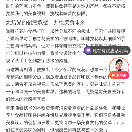
制作的巧克力雕塑、蔬菜拼盘甚至是人造肉产品，都在不断拓
宽着我们的美食视野，挑战着味蕾的极限。
烘焙界的创意双璧：共绘美食未来
咖啡拉花与食品打印，虽然分属不同的领域，但它们共同展现
了烘焙界对于创意与美学的不懈追求。咖啡拉花以其细腻的手
工艺与情感共鸣，让每一杯咖啡都充满了故事与温度;而食品
现在有优惠活动吗
打印则以科技的力量，将美食设计推向了一个全新的高度，实
现了从手工艺到数字艺术的跨越。
当这两者相遇，便擦出了令人惊叹的火花。想象一下，一杯拉
花精美的咖啡旁边，摆放着通过食品打印技术制作的精致甜
点，两者不仅在视觉上形成了完美的互补，更在味觉上构建了
一个和谐统一的美食世界。这样的场景，无疑是对美食爱好者
们最大的诱惑与享受。
未来随着技术的不断进步与消费者需求的日益多样化，咖啡拉
花与食品打印将继续在烘焙界发挥重要作用。它们不仅将推动
美食设计的创新与发展，更将引领一场美食文化的变革，让人
们在享受美味的同时，也能感受到科技与艺术的魅力。