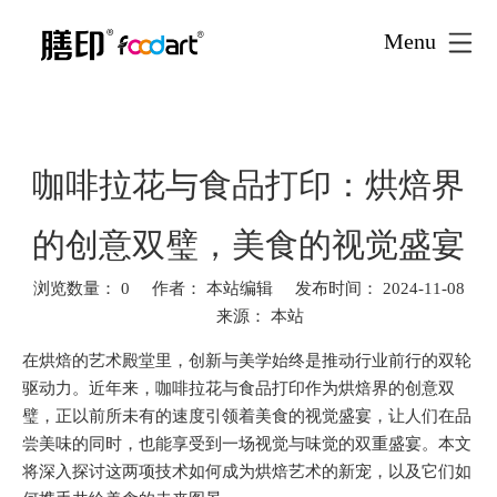
Menu
首页
新闻资讯
新闻资讯
行业动态
»
»
»
»
咖啡拉花与
食品打印：烘焙界的创意双璧，美食的视觉盛宴
咖啡拉花与食品打印：烘焙界
的创意双璧，美食的视觉盛宴
浏览数量：
0
作者： 本站编辑 发布时间： 2024-11-08
来源：
本站
["facebook","twitter","line","wechat","linkedin","pinterest","whatsa
在烘焙的艺术殿堂里，创新与美学始终是推动行业前行的双轮
驱动力。近年来，咖啡拉花与食品打印作为烘焙界的创意双
璧，正以前所未有的速度引领着美食的视觉盛宴，让人们在品
尝美味的同时，也能享受到一场视觉与味觉的双重盛宴。本文
将深入探讨这两项技术如何成为烘焙艺术的新宠，以及它们如