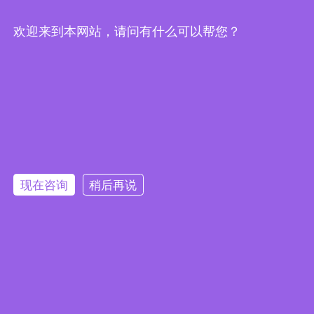
武汉市东湖技术开发区光谷大道62号光谷总部国际9栋
欢迎来到本网站，请问有什么可以帮您？
19楼
现在咨询
稍后再说
提交
鄂ICP备18029968号-3
版权

2024武汉膳印科技有限公司版权所有