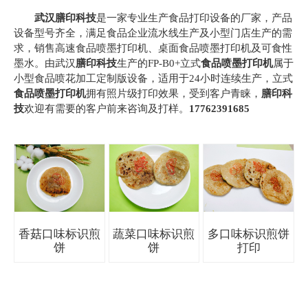
武汉膳印科技
是一家专业生产食品打印设备的厂家，产品
设备型号齐全，满足食品企业流水线生产及小型门店生产的需
求，销售高速食品喷墨打印机、桌面食品喷墨打印机及可食性
墨水。由武汉
膳印科技
生产的FP-B0+立式
食品喷墨打印机
属于
小型食品喷花加工定制版设备，适用于24小时连续生产，立式
食品喷墨打印机
拥有照片级打印效果，受到客户青睐，
膳印科
技
欢迎有需要的客户前来咨询及打样。
17762391685
香菇口味标识煎
蔬菜口味标识煎
多口味标识煎饼
饼
饼
打印