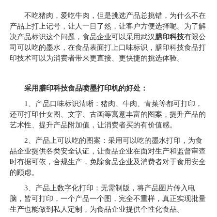
["facebook","twitter","line","wechat","linkedin","pinterest","whatsa
不吃猪肉，爱吃牛肉，但是挑选产品总挑错，为什么不在
产品上打上记号，让人一目了然，让客户方便选择呢。为了解
决产品标识这个问题，食品企业可以采用武汉
膳印科技
有限公
司可以吃的墨水，在食品表面打上口味标识，膳印科技食品打
印技术可以为消费者带来更直接、更快捷的挑选体验。
采用膳印科技食品喷墨打印机的好处：
1、产品口味标识清晰：猪肉、牛肉、青菜等都可打印，
还可打印仕女图、文字、古画等寓意丰富的图案，提升产品的
艺术性、提升产品附加值，让消费者买的有价值感。
2、产品上可以吃的图案：采用可以吃的墨水打印，为食
品企业提供各类安全认证，让食品企业在面对生产和监督审查
时有据可依，合规生产，免除食品企业及消费者对于食用安全
的顾虑。
3、产品上数字化打印：无需制版，将产品图片传入电
脑，皆可打印，一个产品一个图，完全不重样，真正实现批量
生产也能做到私人定制，为食品企业提供个性化食品。