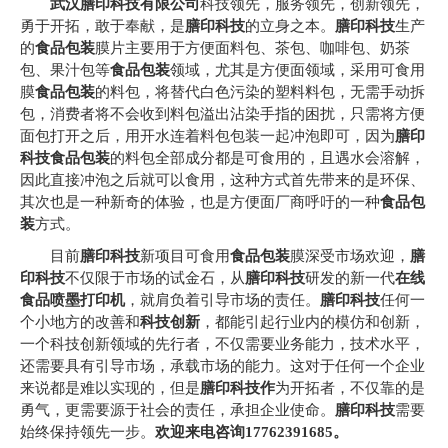
武汉膳印科技有限公司
科技领先，服务领先，创新领先，
勇于开拓，敢于奉献，是
膳印科技
的立身之本。
膳印科技
生产
的
食品包装
膜片主要用于方便面料包、茶包、咖啡包、奶茶
包、果汁包等
食品包装
领域，尤其是方便面领域，采用可食用
膜
食品包装
的料包，将替代白色污染的塑料料包，无需手动拆
包，消费者将不会收到料包溢出沾染手指的困扰，只需将方便
面包打开之后，用开水连着料包包装一起冲泡即可，因为
膳印
科
技
食品包装
的料包全部成分都是可食用的，且遇水会溶解，
因此直接冲泡之后就可以食用，这种方式首先带来的是
环保、
其次也是一种新奇的体验，也是方便面厂商呼吁的一种
食品包
装
方式。
目前
膳印科技
新项目可食用
食品包装
膜深受市场欢迎，
膳
印科技
不仅限于市场的试金石，从
膳印科技
研发的新一代
在线
食品喷墨打印机
，就肩负着引导市场的责任。
膳印科
技
任何一
个小地方的改善和
科技创新
，都能引起行业内的模仿和创新，
一个科技创新领域的先行者，不仅需要业务能力，技术水平，
还需要具有引导市场，承载市场的能力。这对于任何一个企业
来说都是难以实现的，但是
膳印科技作
为开拓者，不仅靠的是
勇气，更需要源于社会的责任，承担企业使命。
膳印科技
需要
始终保持领先一步。
欢迎来电咨询17762391685。