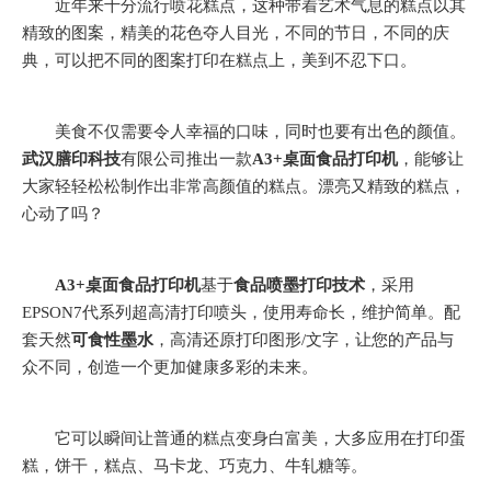
近年来十分流行喷花糕点，这种带着艺术气息的糕点以其
精致的图案，精美的花色夺人目光，不同的节日，不同的庆
典，可以把不同的图案打印在糕点上，美到不忍下口。
美食不仅需要令人幸福的口味，同时也要有出色的颜值。
武汉膳印科技
有限公司推出一款
A3+桌面食品打印机
，能够让
大家轻轻松松制作出非常高颜值的糕点。漂亮又精致的糕点，
心动了吗？
A3+桌面食品打印机
基于
食品喷墨打印技术
，采用
EPSON7代系列超高清打印喷头，使用寿命长，维护简单。配
套天然
可食性墨水
，高清还原打印图形/文字，让您的产品与
众不同，创造一个更加健康多彩的未来。
它可以瞬间让普通的糕点变身白富美，大多应用在打印蛋
糕，饼干，糕点、马卡龙、巧克力、牛轧糖等。